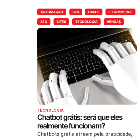
AUTOMAÇÃO
B2B
CASES
E-COMMERCE
SEO
SITES
TECNOLOGIA
VENDAS
TECNOLOGIA
Chatbot grátis: será que eles
realmente funcionam?
Chatbots grátis atraem pela praticidade,