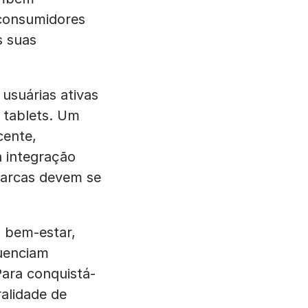
 consumidores
s suas
usuárias ativas
 tablets. Um
cente,
 integração
marcas devem se
o bem-estar,
luenciam
Para conquistá-
alidade de