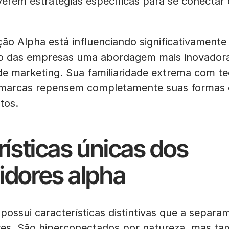
erem estratégias específicas para se conectar
ção Alpha está influenciando significativamente
o das empresas uma abordagem mais inovadora 
de marketing. Sua familiaridade extrema com te
marcas repensem completamente suas formas
tos.
ísticas únicas dos
dores alpha
ossui características distintivas que a separa
res. São hiperconectados por natureza, mas t