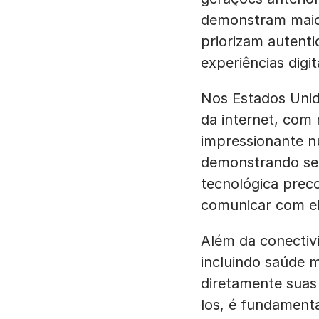
demonstram maior
priorizam autenti
experiências digit
Nos Estados Unido
da internet, com
impressionante n
demonstrando seu
tecnológica prec
comunicar com el
Além da conectiv
incluindo saúde m
diretamente suas
los, é fundamenta