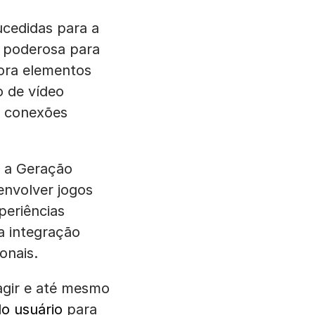
ucedidas para a
e poderosa para
ora elementos
o de vídeo
r conexões
 a Geração
nvolver jogos
periências
a integração
onais.
agir e até mesmo
o usuário
para