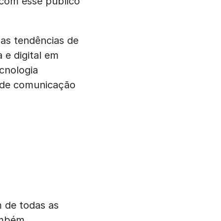
 com esse público
 as tendências de
e digital em
cnologia
 de comunicação
m de todas as
ambém