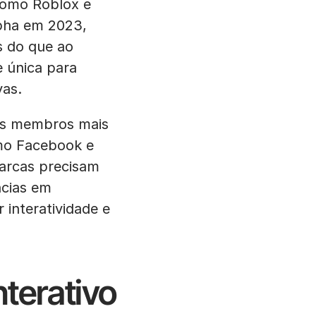
 como Roblox e
lpha em 2023,
 do que ao
 única para
vas.
os membros mais
omo Facebook e
arcas precisam
cias em
 interatividade e
nterativo