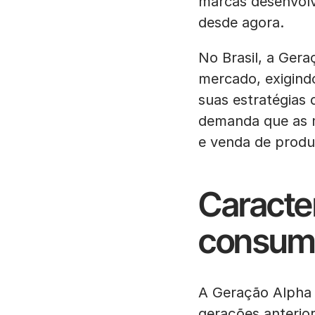
marcas desenvolv
desde agora.
No Brasil, a Gera
mercado, exigind
suas estratégias 
demanda que as 
e venda de produ
Caracter
consumi
A Geração Alpha p
gerações anterio