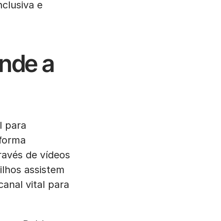
nclusiva e
onde a
l para
aforma
ravés de vídeos
lhos assistem
anal vital para