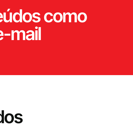
eúdos como
e-mail
dos