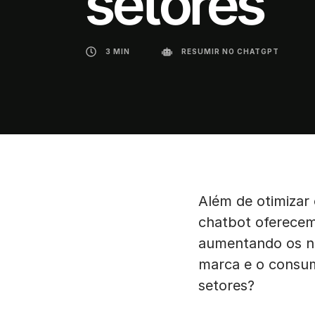
setores
3 MIN
RESUMIR NO CHATGPT
Além de otimizar
chatbot oferecem
aumentando os ní
marca e o consum
setores?