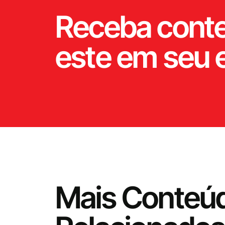
Receba cont
este em seu 
Mais Conteú