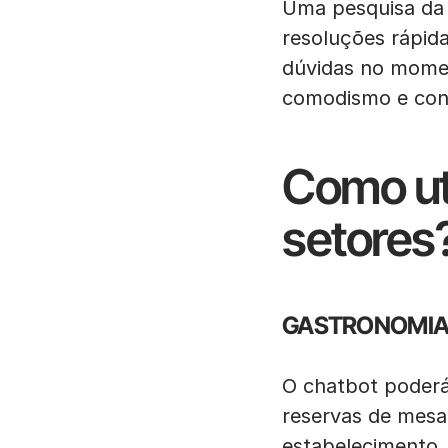
Uma pesquisa da 
resoluções rápid
dúvidas no momen
comodismo e con
Como uti
setores
GASTRONOMI
O chatbot poderá
reservas de mesa
estabelecimento.