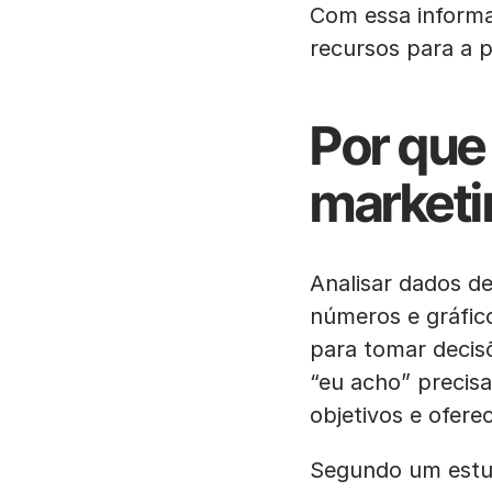
Com essa informa
recursos para a 
Por que
marketi
Analisar dados d
números e gráfic
para tomar decis
“eu acho” precis
objetivos e ofer
Segundo um estu