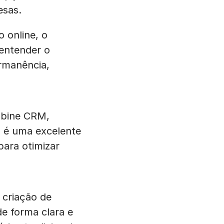
esas.
 online, o
entender o
rmanência,
mbine CRM,
n é uma excelente
para otimizar
 criação de
de forma clara e