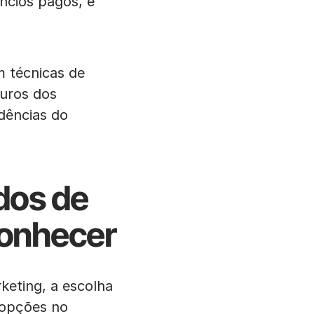
ncios pagos, é
 técnicas de
turos dos
dências do
dos de
conhecer
keting, a escolha
 opções no