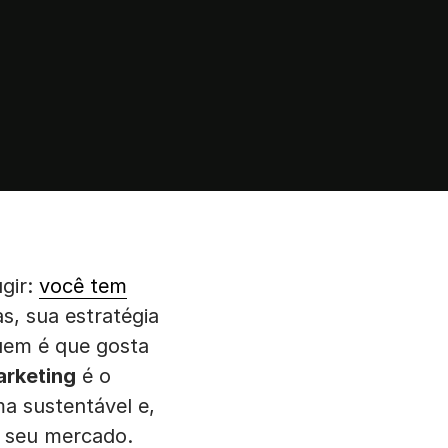
gir:
você tem
s, sua estratégia
quem é que gosta
arketing
é o
a sustentável e,
o seu mercado.