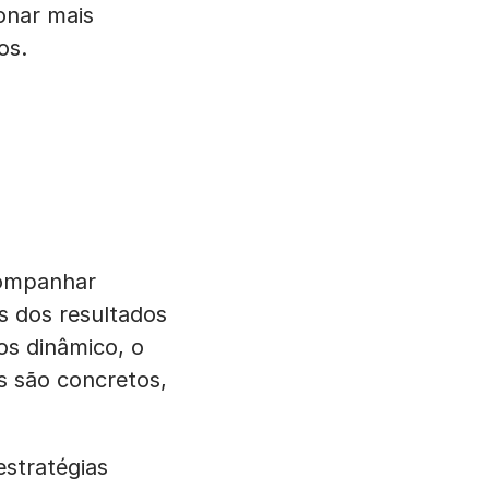
onar mais
os.
companhar
s dos resultados
os dinâmico, o
s são concretos,
stratégias