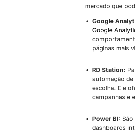
mercado que pod
Google Analyt
Google Analyti
comportamento
páginas mais vi
RD Station:
Pa
automação de m
escolha. Ele o
campanhas e es
Power BI:
São 
dashboards inte