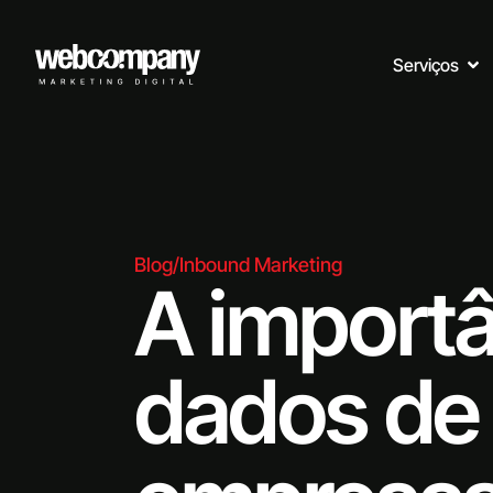
Serviços
Blog
/
Inbound Marketing
A importâ
dados de 