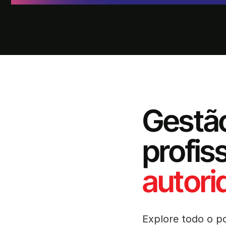
Gestão
profis
autori
Explore todo o p