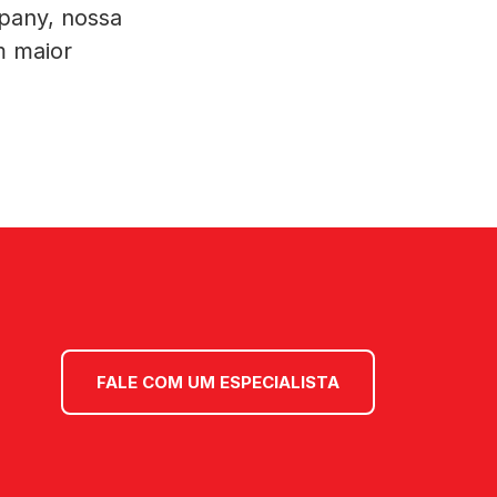
any, nossa
m maior
FALE COM UM ESPECIALISTA