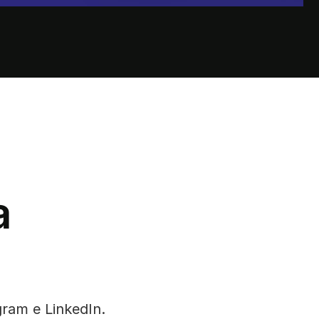
a
gram e LinkedIn.