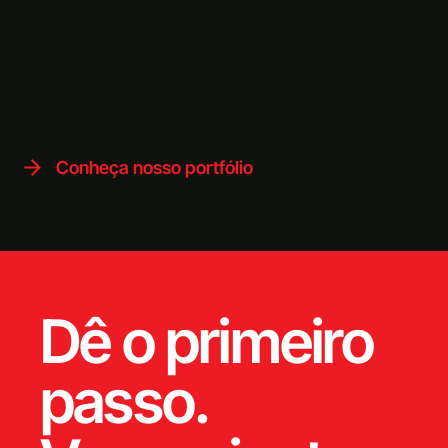
t
s
Conheça nosso portfólio
Dê o primeiro
passo.