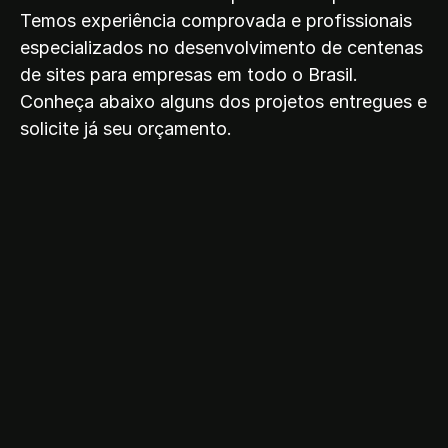
Temos experiência comprovada e profissionais
especializados no desenvolvimento de centenas
de sites para empresas em todo o Brasil.
Conheça abaixo alguns dos projetos entregues e
solicite já seu orçamento.
C
h
e
m
y
u
n
i
o