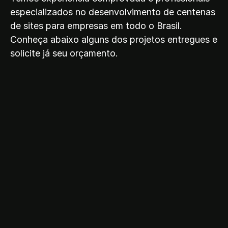
especializados no desenvolvimento de centenas
de sites para empresas em todo o Brasil.
Conheça abaixo alguns dos projetos entregues e
A
solicite já seu orçamento.
g
r
o
f
i
t
o
I
n
s
u
m
o
s
A
g