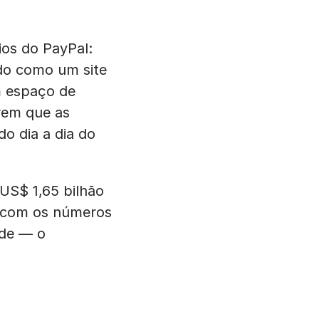
ios do PayPal:
do como um site
m espaço de
rem que as
o dia a dia do
US$ 1,65 bilhão
s com os números
ade — o