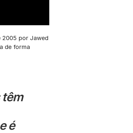
de 2005 por Jawed
a de forma
s têm
e é