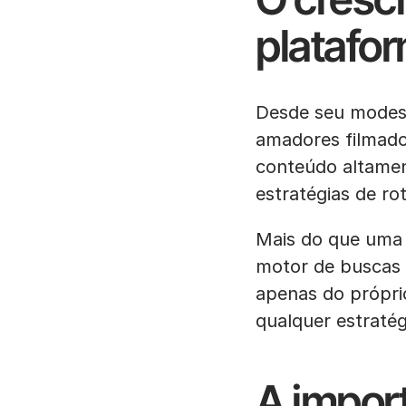
platafo
Desde seu modest
amadores filmado
conteúdo altament
estratégias de ro
Mais do que uma 
motor de buscas 
apenas do própri
qualquer estratégi
A impor