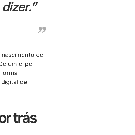
dizer.”
o nascimento de
De um clipe
taforma
igital de
r trás