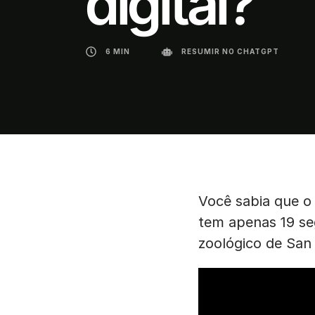
digital?
6 MIN
RESUMIR NO CHATGPT
Você sabia que o
tem apenas 19 se
zoológico de San