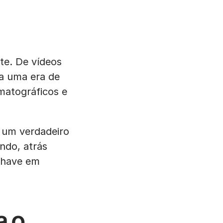
te. De vídeos
a uma era de
matográficos e
 um verdadeiro
ndo, atrás
chave em
a o