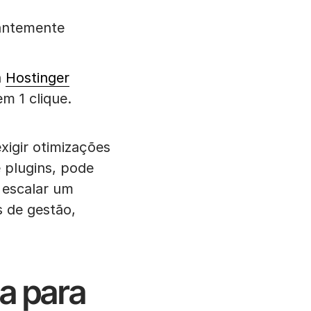
antemente
a
Hostinger
m 1 clique.
xigir otimizações
 plugins, pode
 escalar um
s de gestão,
ia para