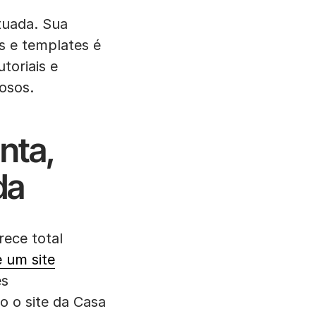
tuada. Sua
ns e templates é
toriais e
osos.
nta,
da
rece total
 um site
es
 o site da Casa