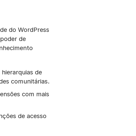
ade do WordPress
 poder de
onhecimento
hierarquias de
edes comunitárias.
tensões com mais
unções de acesso