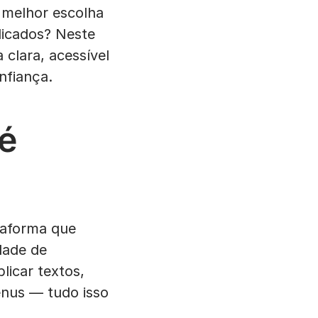
melhor escolha
dicados? Neste
clara, acessível
nfiança.
 é
taforma que
dade de
icar textos,
menus — tudo isso