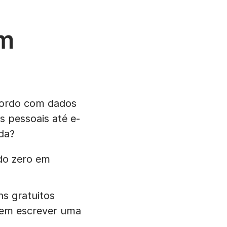
om
cordo com dados
s pessoais até e-
da?
 do zero em
ns gratuitos
s sem escrever uma