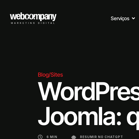
Serviços
Blog
/
Sites
WordPress
Joomla: 
6 MIN
RESUMIR NO CHATGPT