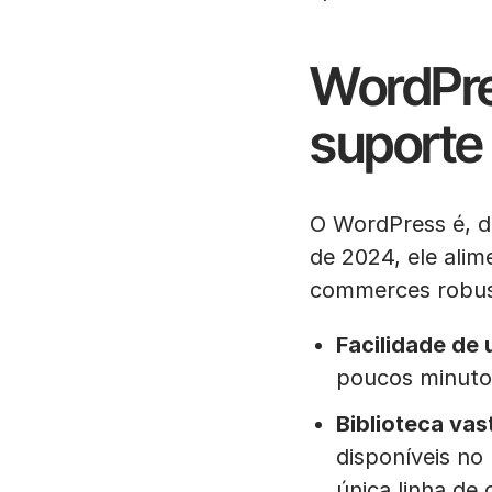
WordPres
suporte
O WordPress é, d
de 2024, ele alim
commerces robust
Facilidade de 
poucos minutos
Biblioteca vas
disponíveis no 
única linha de 