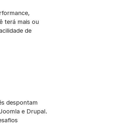
erformance,
ê terá mais ou
acilidade de
rês despontam
 Joomla e Drupal.
esafios