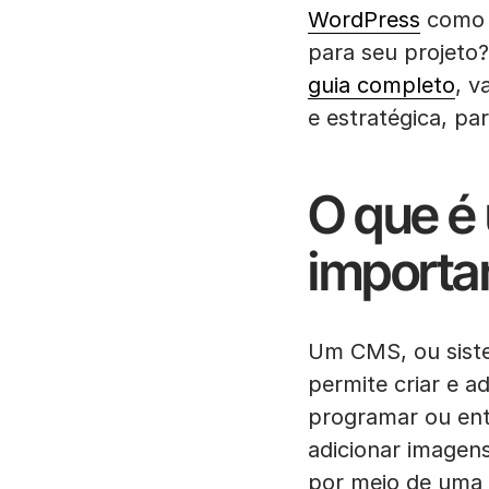
WordPress
como C
para seu projeto
guia completo
, v
e estratégica, p
O que é
importa
Um CMS, ou sist
permite criar e 
programar ou ent
adicionar imagens
por meio de uma in