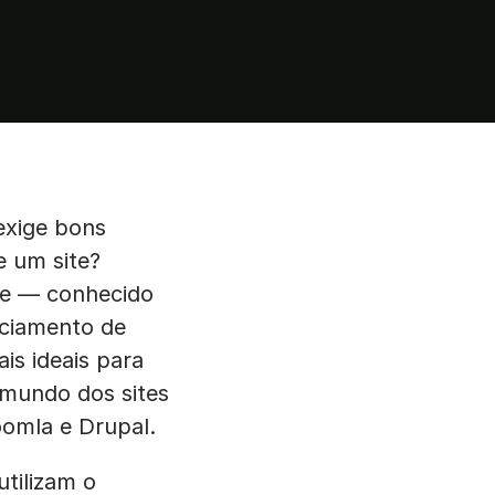
exige bons
e um site?
ite — conhecido
ciamento de
is ideais para
o mundo dos sites
oomla e Drupal.
tilizam o