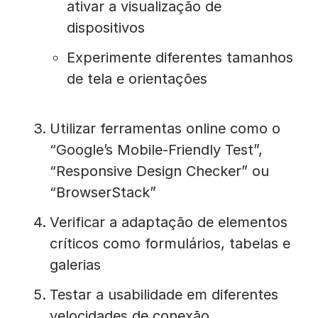
ativar a visualização de
dispositivos
Experimente diferentes tamanhos
de tela e orientações
Utilizar ferramentas online como o
“Google’s Mobile-Friendly Test”,
“Responsive Design Checker” ou
“BrowserStack”
Verificar a adaptação de elementos
críticos como formulários, tabelas e
galerias
Testar a usabilidade em diferentes
velocidades de conexão