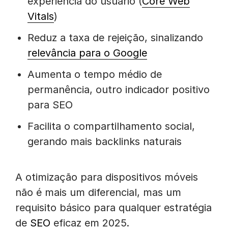
experiência do usuário (
Core Web
Vitals
)
Reduz a taxa de rejeição, sinalizando
relevância para o Google
Aumenta o tempo médio de
permanência, outro indicador positivo
para SEO
Facilita o compartilhamento social,
gerando mais backlinks naturais
A otimização para dispositivos móveis
não é mais um diferencial, mas um
requisito básico para qualquer estratégia
de
SEO
eficaz em 2025.