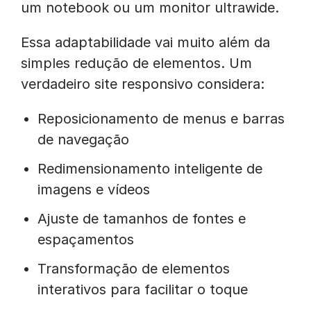
um notebook ou um monitor ultrawide.
Essa adaptabilidade vai muito além da
simples redução de elementos. Um
verdadeiro site responsivo considera:
Reposicionamento de menus e barras
de navegação
Redimensionamento inteligente de
imagens e vídeos
Ajuste de tamanhos de fontes e
espaçamentos
Transformação de elementos
interativos para facilitar o toque