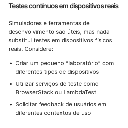
Testes contínuos em dispositivos reais
Simuladores e ferramentas de
desenvolvimento são úteis, mas nada
substitui testes em dispositivos físicos
reais. Considere:
Criar um pequeno “laboratório” com
diferentes tipos de dispositivos
Utilizar serviços de teste como
BrowserStack ou LambdaTest
Solicitar feedback de usuários em
diferentes contextos de uso