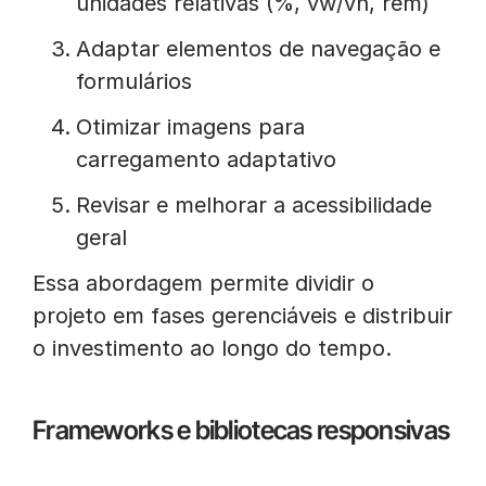
unidades relativas (%, vw/vh, rem)
Adaptar elementos de navegação e
formulários
Otimizar imagens para
carregamento adaptativo
Revisar e melhorar a acessibilidade
geral
Essa abordagem permite dividir o
projeto em fases gerenciáveis e distribuir
o investimento ao longo do tempo.
Frameworks e bibliotecas responsivas