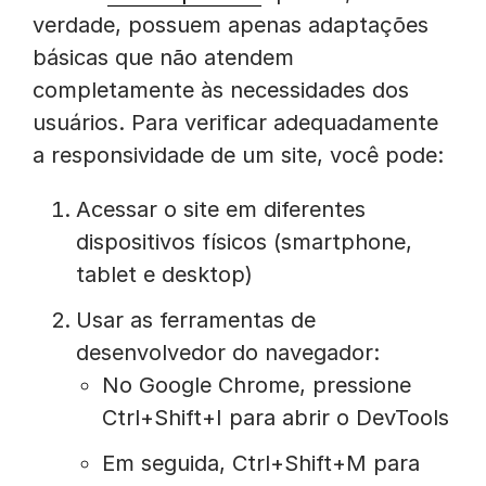
verdade, possuem apenas adaptações
básicas que não atendem
completamente às necessidades dos
usuários. Para verificar adequadamente
a responsividade de um site, você pode:
Acessar o site em diferentes
dispositivos físicos (smartphone,
tablet e desktop)
Usar as ferramentas de
desenvolvedor do navegador:
No Google Chrome, pressione
Ctrl+Shift+I para abrir o DevTools
Em seguida, Ctrl+Shift+M para