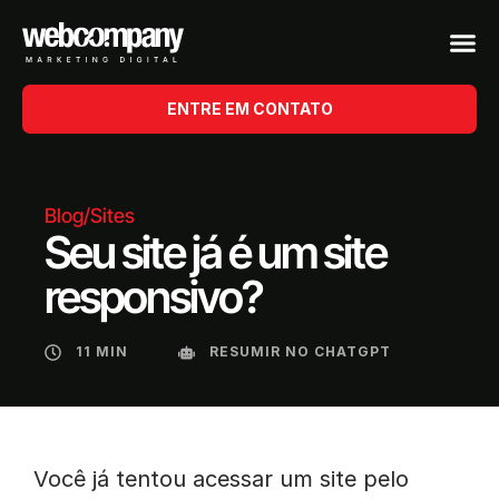
ENTRE EM CONTATO
Blog
/
Sites
Seu site já é um site
responsivo?
11 MIN
RESUMIR NO CHATGPT
Você já tentou acessar um site pelo