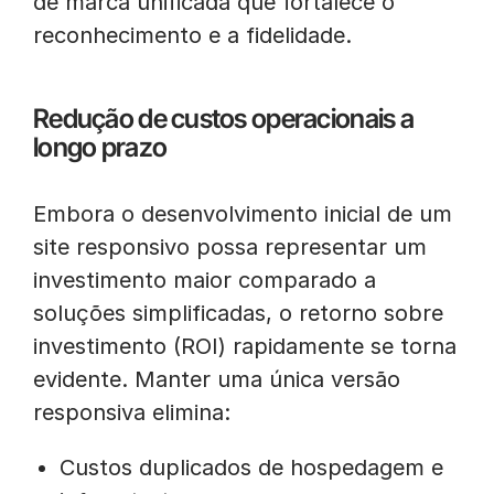
de marca unificada que fortalece o
reconhecimento e a fidelidade.
Redução de custos operacionais a
longo prazo
Embora o desenvolvimento inicial de um
site responsivo possa representar um
investimento maior comparado a
soluções simplificadas, o retorno sobre
investimento (ROI) rapidamente se torna
evidente. Manter uma única versão
responsiva elimina:
Custos duplicados de hospedagem e