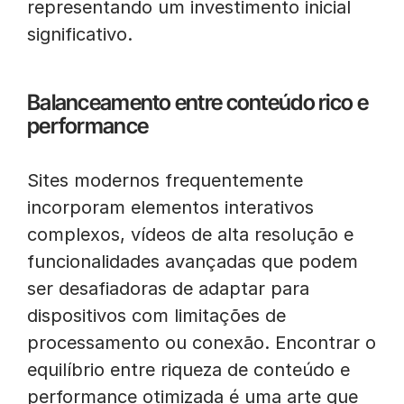
representando um investimento inicial
significativo.
Balanceamento entre conteúdo rico e
performance
Sites modernos frequentemente
incorporam elementos interativos
complexos, vídeos de alta resolução e
funcionalidades avançadas que podem
ser desafiadoras de adaptar para
dispositivos com limitações de
processamento ou conexão. Encontrar o
equilíbrio entre riqueza de conteúdo e
performance otimizada é uma arte que