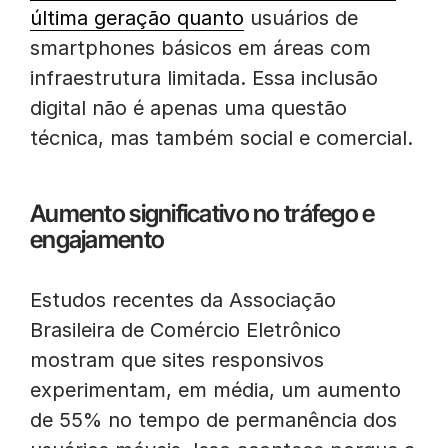
última geração quanto
usuários de
smartphones básicos em áreas com
infraestrutura limitada. Essa inclusão
digital não é apenas uma questão
técnica, mas também social e comercial.
Aumento significativo no tráfego e
engajamento
Estudos recentes da Associação
Brasileira de Comércio Eletrônico
mostram que sites responsivos
experimentam, em média, um aumento
de 55% no tempo de permanência dos