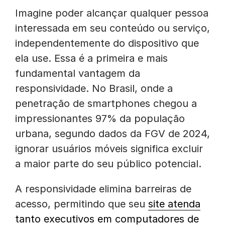
Imagine poder alcançar qualquer pessoa
interessada em seu conteúdo ou serviço,
independentemente do dispositivo que
ela use. Essa é a primeira e mais
fundamental vantagem da
responsividade. No Brasil, onde a
penetração de smartphones chegou a
impressionantes 97% da população
urbana, segundo dados da FGV de 2024,
ignorar usuários móveis significa excluir
a maior parte do seu público potencial.
A responsividade elimina barreiras de
acesso, permitindo que seu
site atenda
tanto executivos em computadores de