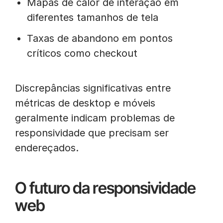
Mapas de calor de interação em
diferentes tamanhos de tela
Taxas de abandono em pontos
críticos como checkout
Discrepâncias significativas entre
métricas de desktop e móveis
geralmente indicam problemas de
responsividade que precisam ser
endereçados.
O futuro da responsividade
web