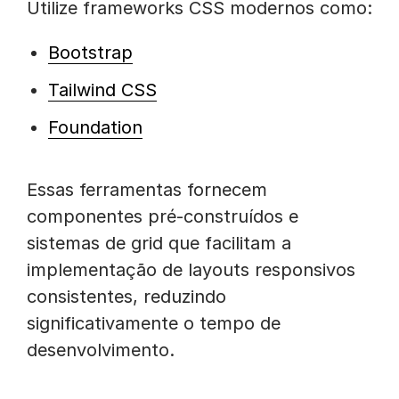
Utilize frameworks CSS modernos como:
Bootstrap
Tailwind CSS
Foundation
Essas ferramentas fornecem
componentes pré-construídos e
sistemas de grid que facilitam a
implementação de layouts responsivos
consistentes, reduzindo
significativamente o tempo de
desenvolvimento.