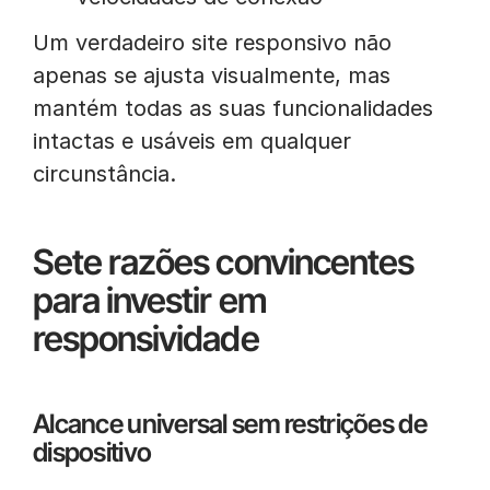
Um verdadeiro site responsivo não
apenas se ajusta visualmente, mas
mantém todas as suas funcionalidades
intactas e usáveis em qualquer
circunstância.
Sete razões convincentes
para investir em
responsividade
Alcance universal sem restrições de
dispositivo