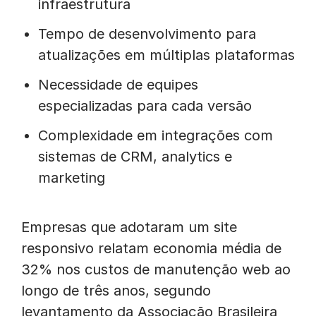
infraestrutura
Tempo de desenvolvimento para
atualizações em múltiplas plataformas
Necessidade de equipes
especializadas para cada versão
Complexidade em integrações com
sistemas de CRM, analytics e
marketing
Empresas que adotaram um site
responsivo relatam economia média de
32% nos custos de manutenção web ao
longo de três anos, segundo
levantamento da Associação Brasileira