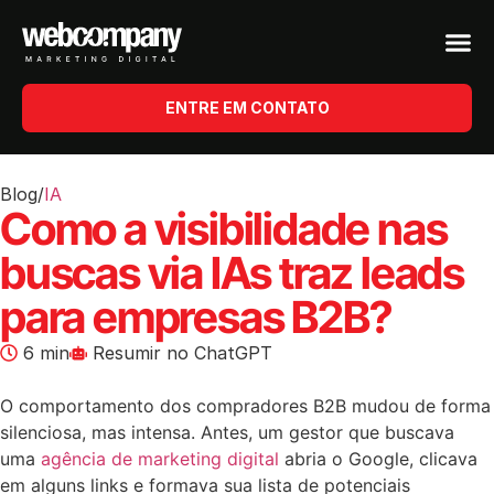
ENTRE EM CONTATO
Blog
/
IA
Como a visibilidade nas
buscas via IAs traz leads
para empresas B2B?
6 min
Resumir no ChatGPT
O comportamento dos compradores B2B mudou de forma
silenciosa, mas intensa. Antes, um gestor que buscava
uma
agência de marketing digital
abria o Google, clicava
em alguns links e formava sua lista de potenciais