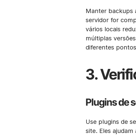
Manter backups ap
servidor for com
vários locais red
múltiplas versões
diferentes ponto
3. Veri
Plugins de 
Use plugins de s
site. Eles ajudam