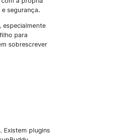
 com a própria
 e segurança.
, especialmente
filho para
dem sobrescrever
. Existem plugins
ckupBuddy.