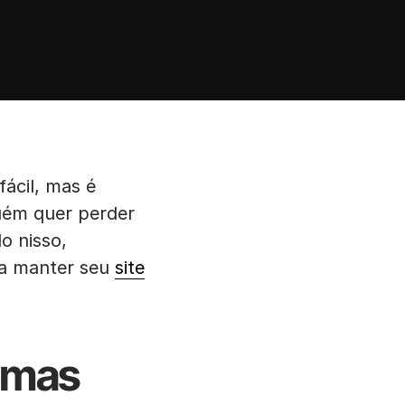
ácil, mas é
guém quer perder
do nisso,
 a manter seu
site
temas