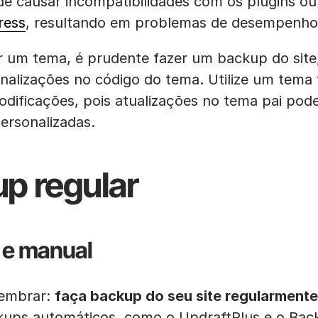
de causar incompatibilidades com os plugins ou
ress
, resultando em problemas de desempenho
ar um tema, é prudente fazer um backup do site
nalizações no código do tema. Utilize um tema 
odificações, pois atualizações no tema pai po
ersonalizadas.
up regular
 e manual
lembrar:
faça backup do seu site regularmente
kups automáticos, como o UpdraftPlus e o Ba