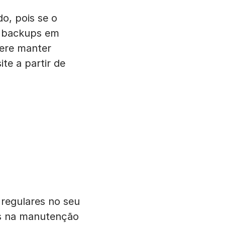
o, pois se o
s backups em
dere manter
te a partir de
 regulares no seu
des na manutenção