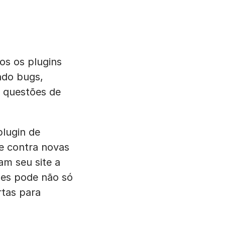
os os plugins
ndo bugs,
o questões de
plugin de
te contra novas
m seu site a
ões pode não só
tas para