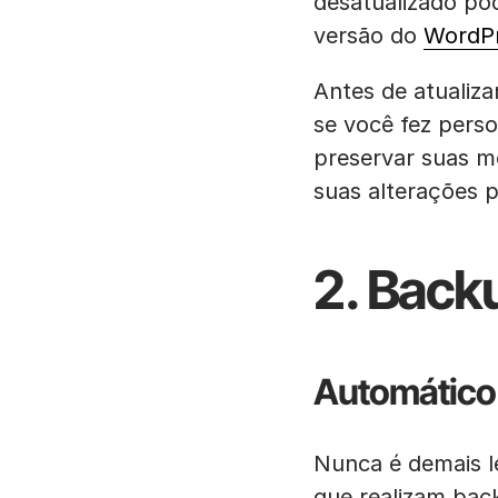
desatualizado po
versão do
WordP
Antes de atualiz
se você fez perso
preservar suas m
suas alterações p
2. Back
Automático
Nunca é demais 
que realizam bac