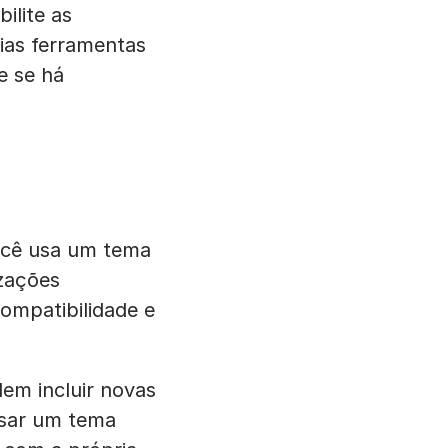
ilite as
rias ferramentas
e se há
ocê usa um tema
zações
compatibilidade e
em incluir novas
Usar um tema