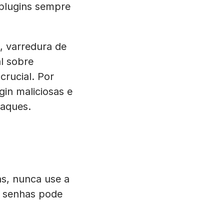
 plugins sempre
, varredura de
l sobre
crucial. Por
gin maliciosas e
taques.
ás, nunca use a
e senhas pode