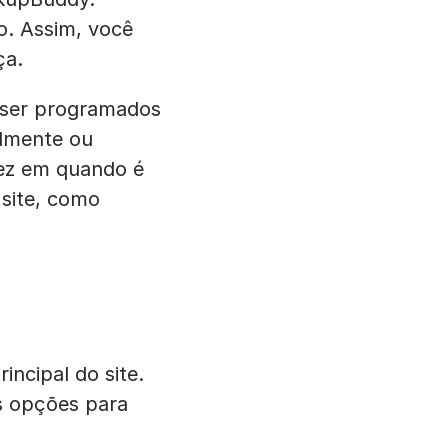
. Assim, você
ça.
 ser programados
almente ou
ez em quando é
site, como
ncipal do site.
s opções para