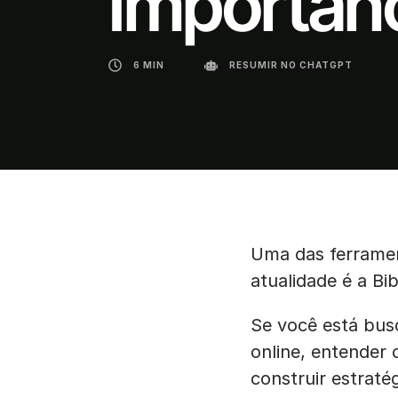
Importân
6 MIN
RESUMIR NO CHATGPT
Uma das ferramen
atualidade é a Bi
Se você está bus
online, entender 
construir estraté