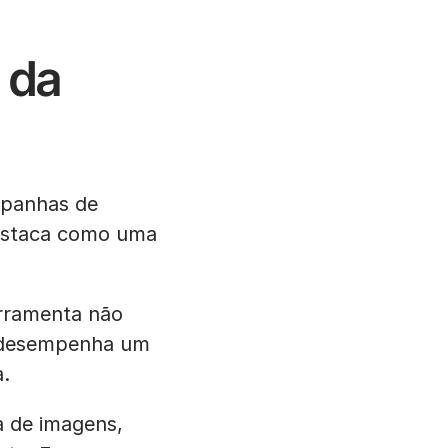
 da
ampanhas de
 destaca como uma
erramenta não
m desempenha um
.
a de imagens,