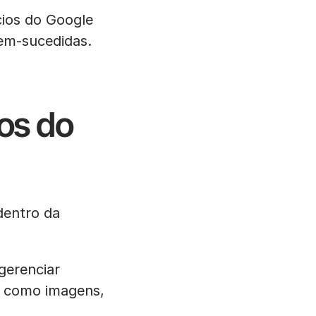
cios do Google
em-sucedidas.
ios do
dentro da
gerenciar
 como imagens,