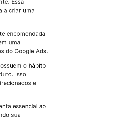
nte. Essa
a a criar uma
ente encomendada
ecem uma
os do Google Ads.
possuem o hábito
uto. Isso
irecionados e
nta essencial ao
ando sua