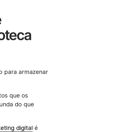
e
ioteca
o para armazenar
tos que os
funda do que
eting digital
é