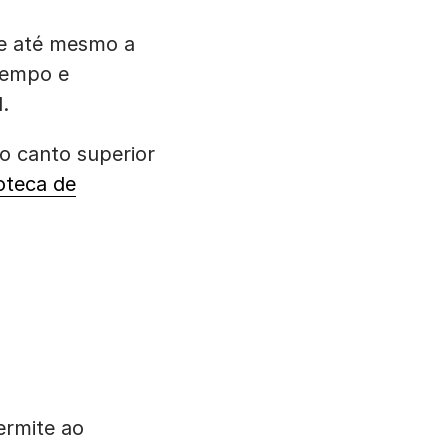
 e até mesmo a
tempo e
.
no canto superior
ioteca de
ermite ao