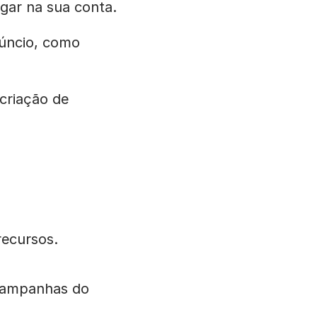
gar na sua conta.
núncio, como
 criação de
recursos.
 campanhas do